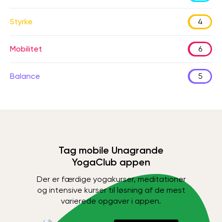
Styrke
4
Mobilitet
6
Balance
5
Tag mobile Unagrande
YogaClub appen
Der er færdige yogakurser, meditationer
og intensive kurser til løsning af de mest
varierede opgaver i appen.