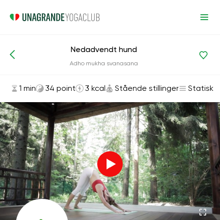
Nedadvendt hund
Asanas og øvelser
Stående stillinger
Adho mukha svanasana
1 min
34 point
3 kcal
Stående stillinger
Statisk