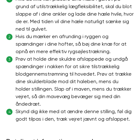
grund af utilstrækkelig lægfleksibilitet, skal du blot
slappe af i dine ankler og lade dine hæle hvile, hvor
de er. Med tiden vil dine hæle naturligt sænke sig
ned til gulvet.
Hvis du mærker en afrunding i ryggen og
2
spændinger i dine hofter, så bøj dine knæ for at
opnå en mere effektiv rygsøjlestrækning.
Prøv at holde dine skuldre afslappede og undgå
3
spændinger i nakken for at sikre tilstrækkelig
blodgennemstrømning til hovedet. Prøv at trække
dine skulderblade mod dit haleben, mens du
holder stillingen. Slap af i maven, mens du trækker
vejret, så din mavevæg bevæger sig med din
åndedræt.
Skynd dig ikke med at ændre denne stilling, føl dig
4
godt tilpas i den, træk vejret jævnt og afslappet.