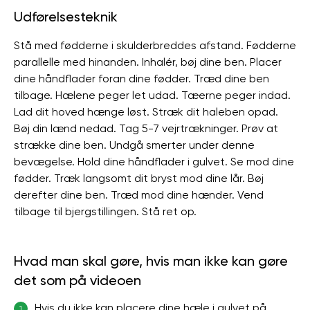
Udførelsesteknik
Stå med fødderne i skulderbreddes afstand. Fødderne
parallelle med hinanden. Inhalér, bøj ​​dine ben. Placer
dine håndflader foran dine fødder. Træd dine ben
tilbage. Hælene peger let udad. Tæerne peger indad.
Lad dit hoved hænge løst. Stræk dit haleben opad.
Bøj din lænd nedad. Tag 5-7 vejrtrækninger. Prøv at
strække dine ben. Undgå smerter under denne
bevægelse. Hold dine håndflader i gulvet. Se mod dine
fødder. Træk langsomt dit bryst mod dine lår. Bøj
derefter dine ben. Træd mod dine hænder. Vend
tilbage til bjergstillingen. Stå ret op.
Hvad man skal gøre, hvis man ikke kan gøre
det som på videoen
Hvis du ikke kan placere dine hæle i gulvet på
1