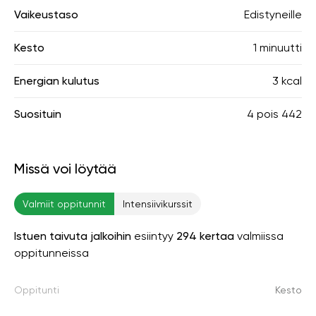
Vaikeustaso
Edistyneille
Kesto
1 minuutti
Energian kulutus
3 kcal
Suosituin
4
pois
442
Missä voi löytää
Valmiit oppitunnit
Intensiivikurssit
Istuen taivuta jalkoihin
esiintyy
294 kertaa
valmiissa
oppitunneissa
Oppitunti
Kesto