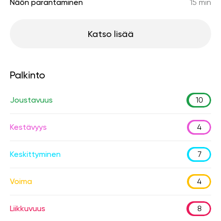
Näön parantaminen
15 min
Katso lisää
Palkinto
Joustavuus
10
Kestävyys
4
Keskittyminen
7
Voima
4
Liikkuvuus
8