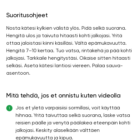
Suoritusohjeet
Nosta kätesi kylkien välistä ylös. Pidä selkä suorana.
Hengitä ulos ja taivuta hitaasti kohti jalkojasi. Yritä
ottaa jaloistasi kiinni käsilläsi. Vältä epämukavuutta.
Hengitä 7–10 kertaa. Tuo vatsa, rintakehä ja pää kohti
jalkojasi. Tarkkaile hengitystäsi. Oikaise sitten hitaasti
selkäsi. Aseta kätesi lantiosi viereen. Palaa sauva-
asentoon.
Mitä tehdä, jos et onnistu kuten videolla
Jos et yletä varpaisiisi sormillasi, voit käyttää
1
hihnaa. Yritä taivuttaa selkä suorana, laske vatsa
reisien päälle ja venytä päälakea eteenpäin kohti
jalkojasi. Keskity alaselkään välttäen
epämukavuutta ja kipua.