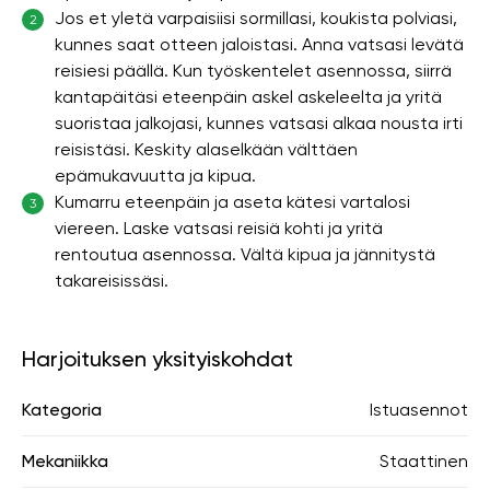
Jos et yletä varpaisiisi sormillasi, koukista polviasi,
2
kunnes saat otteen jaloistasi. Anna vatsasi levätä
reisiesi päällä. Kun työskentelet asennossa, siirrä
kantapäitäsi eteenpäin askel askeleelta ja yritä
suoristaa jalkojasi, kunnes vatsasi alkaa nousta irti
reisistäsi. Keskity alaselkään välttäen
epämukavuutta ja kipua.
Kumarru eteenpäin ja aseta kätesi vartalosi
3
viereen. Laske vatsasi reisiä kohti ja yritä
rentoutua asennossa. Vältä kipua ja jännitystä
takareisissäsi.
Harjoituksen yksityiskohdat
Kategoria
Istuasennot
Mekaniikka
Staattinen