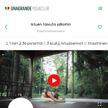
Istuen taivuta jalkoihin
Asanat ja harjoitukset
Istuasennot
Paschimottanasana
1 min
36 pistettä
3 kcal
Istuasennot
Staattinen