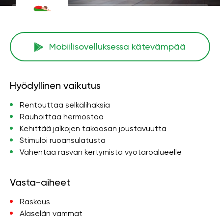
Mobiilisovelluksessa kätevämpää
Hyödyllinen vaikutus
Rentouttaa selkälihaksia
Rauhoittaa hermostoa
Kehittää jalkojen takaosan joustavuutta
Stimuloi ruoansulatusta
Vähentää rasvan kertymistä vyötäröalueelle
Vasta-aiheet
Raskaus
Alaselän vammat