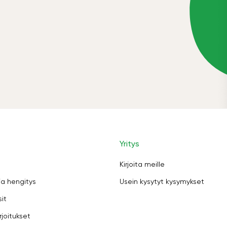
Yritys
Kirjoita meille
ja hengitys
Usein kysytyt kysymykset
sit
rjoitukset