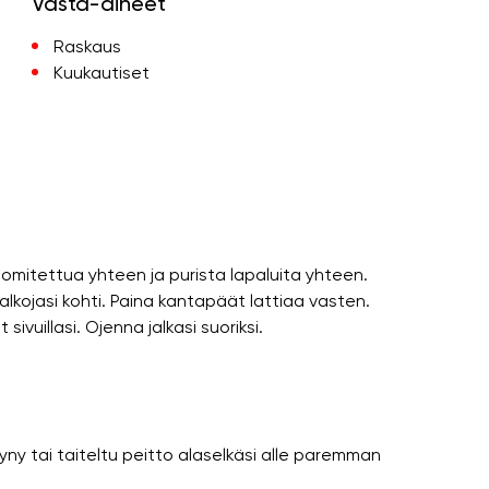
Vasta-aiheet
Raskaus
Kuukautiset
i lomitettua yhteen ja purista lapaluita yhteen.
jalkojasi kohti. Paina kantapäät lattiaa vasten.
sivuillasi. Ojenna jalkasi suoriksi.
y tai taiteltu peitto alaselkäsi alle paremman