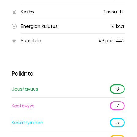
Kesto
1 minuutti
Energian kulutus
4 kcal
Suosituin
49
pois
442
Palkinto
Joustavuus
8
Kestävyys
7
Keskittyminen
5