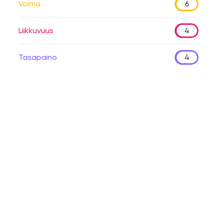
Voima
6
Liikkuvuus
4
Tasapaino
4