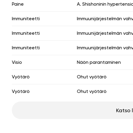
Paine
A. Shishoninin hypertensi
Immuniteetti
Immuunijärjestelmän vah
Immuniteetti
Immuunijärjestelmän vah
Immuniteetti
Immuunijärjestelmän vah
Visio
Näön parantaminen
Vyötärö
Ohut vyötärö
Vyötärö
Ohut vyötärö
Katso 