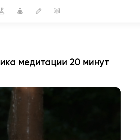
ика медитации 20 минут
полёт души
01:44
внутренний покой
01:27