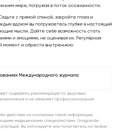
ннем мире, погружая в поток осознанности.
Сядьте с прямой спиной, закройте глаза и
аждым вдохом вы погружаетесь глубже в настоящий
ающие мысли. Дайте себе возможность стать
ями и эмоциями, не оценивая их. Регулярная
ий момент и обрести внутреннюю
дованиях Международного журнала
жет содержать рекомендаций по здоровью.
знакомления и не заменяет профессиональной
ибо действия на основании такой информации,
ующими медицинскими специалистами. Unagrande
сультаций. Вы используете или полагаетесь на любую