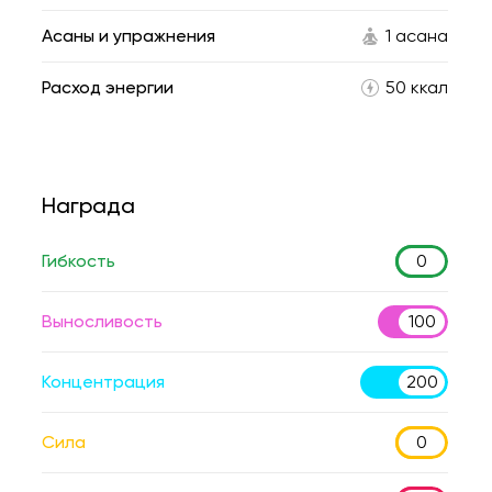
Асаны и упражнения
1 асана
Расход энергии
50 ккал
Награда
Гибкость
0
Выносливость
100
Концентрация
200
Сила
0