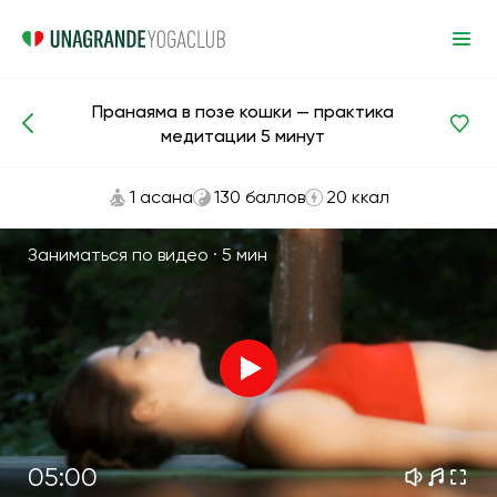
Пранаяма в позе кошки — практика
Медитации и дыхание
Дыхание
медитации 5 минут
1 асана
130 баллов
20 ккал
Заниматься по видео ·
5 мин
05:00