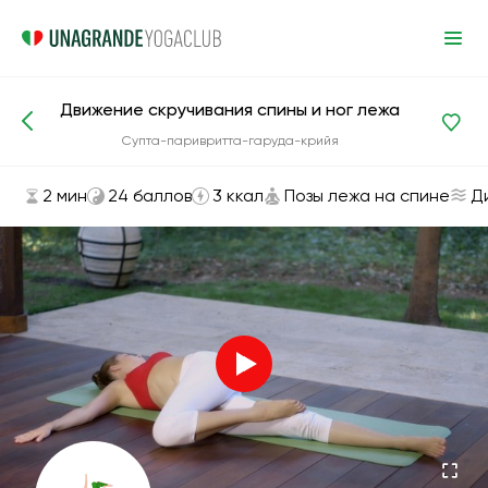
Движение скручивания спины и ног лежа
Асаны и упражнения
Позы лежа на спине
Супта-паривритта-гаруда-крийя
2 мин
24 баллов
3 ккал
Позы лежа на спине
Д