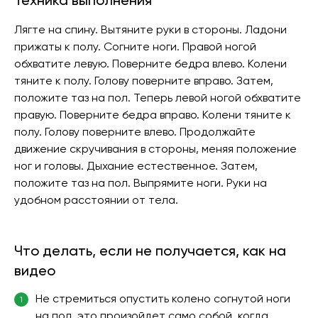
Техника выполнения
Лягте на спину. Вытяните руки в стороны. Ладони
прижаты к полу. Согните ноги. Правой ногой
обхватите левую. Поверните бедра влево. Колени
тяните к полу. Голову поверните вправо. Затем,
положите таз на пол. Теперь левой ногой обхватите
правую. Поверните бедра вправо. Колени тяните к
полу. Голову поверните влево. Продолжайте
движение скручивания в стороны, меняя положение
ног и головы. Дыхание естественное. Затем,
положите таз на пол. Выпрямите ноги. Руки на
удобном расстоянии от тела.
Что делать, если не получается, как на
видео
Не стремиться опустить колено согнутой ноги
1
на пол, это произойдет само собой, когда