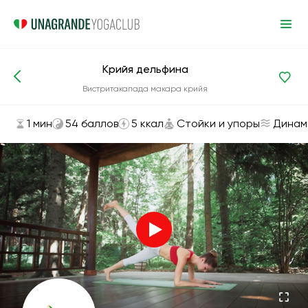
Крийя дельфина
Асаны и упражнения
Стойки и упоры
Вистритакапада макара крийя
1 мин
54 баллов
5 ккал
Стойки и упоры
Динам