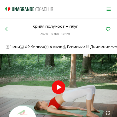
Крийя полумост – плуг
Асаны и упражнения
Разминки
Хала-чакра-крийя
1 мин
49 баллов
4 ккал
Разминки
Динамическа