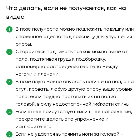
Что делать, если не получается, как на
видео
В позе полумоста можно подложить подушку или
1
сложенное одеяло под поясницу для улучшения
опоры.
Старайтесь поднимать таз как можно выше от
2
пола, подтягивая грудь к подбородку,
равномерно распределяя вес тела между
ногами и плечами.
В позе плуга можно опускать ноги не на пол, а на
3
стул, кровать, любую другую опору выше уровня
пола, если трудно поставить их на пол за
головой, в силу недостаточной гибкости спины,
Если в шее присутствует излишнее напряжение,
4
прекратите делать это упражнение и
исключите его.
Если не удается выпрямить ноги за головой –
5