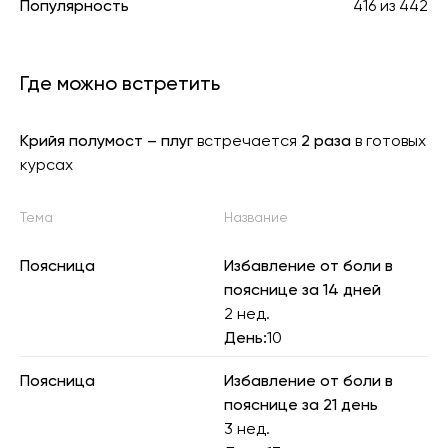
Популярность
416
из
442
Где можно встретить
Крийя полумост – плуг
встречается
2 раза
в готовых
курсах
Тема
Название
Поясница
Избавление от боли в
пояснице за 14 дней
2 нед.
День:
10
Поясница
Избавление от боли в
пояснице за 21 день
3 нед.