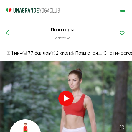
Поза горы
Асаны и упражнения
Позы стоя
Тадасана
1 мин
77 баллов
2 ккал
Позы стоя
Статическа