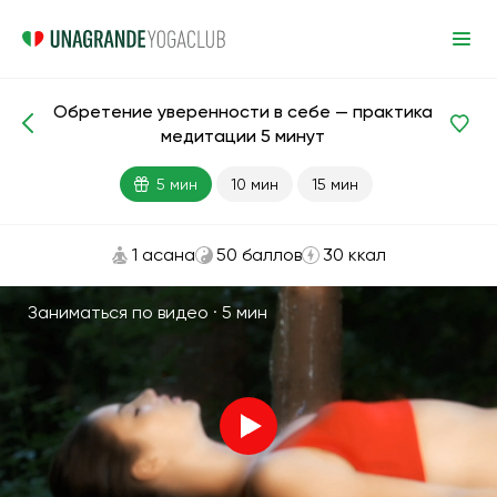
Обретение уверенности в себе — практика
Медитации и дыхание
Самооценка
медитации 5 минут
5 мин
10 мин
15 мин
1 асана
50 баллов
30 ккал
Заниматься по видео ·
5 мин