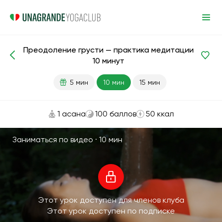
Преодоление грусти — практика медитации
Медитации и дыхание
Грусть
10 минут
5 мин
10 мин
15 мин
1 асана
100 баллов
50 ккал
Заниматься по видео ·
10 мин
Этот урок доступен для членов клуба
Этот урок доступен по подписке