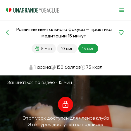
Развитие ментального фокуса — практика
Медитации и дыхание
Фокус
медитации 15 минут
5 мин
10 мин
15 мин
1 асана
150 баллов
75 ккал
Заниматься по видео ·
15 мин
Этот урок доступен для членов клуба
Этот урок доступен по подписке