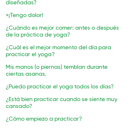
de afecciones crónicas o durante períodos de
diseñadas?
incomodidad física.
No se requiere una preparación especial para
«¡Tengo dolor!
comenzar a practicar.
¡No!
¿Cuándo es mejor comer: antes o después
de la práctica de yoga?
Es mejor practicar el yoga con el estómago vacío.
¿Cuál es el mejor momento del día para
practicar el yoga?
Es mejor practicar el yoga regularmente, y puedes
Mis manos (o piernas) temblan durante
experimentar para encontrar el tiempo que mejor te
ciertas asanas.
convenga.
Sí, es normal.
¿Puedo practicar el yoga todos los días?
Sí, puede, y si se hace moderadamente, incluso puede
¿Está bien practicar cuando se siente muy
ser beneficioso.
cansado?
Si te sientes muy cansado, aún puedes practicar.
¿Cómo empiezo a practicar?