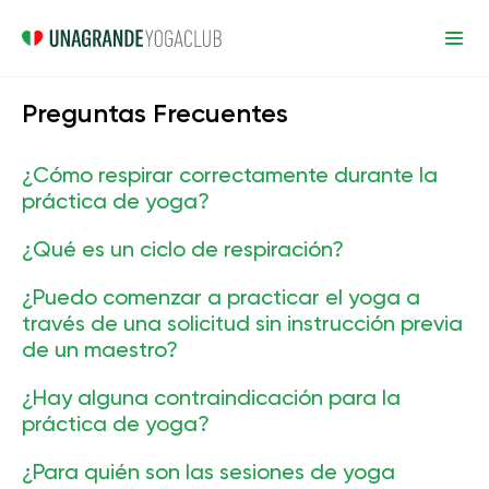
Preguntas Frecuentes
¿Cómo respirar correctamente durante la
práctica de yoga?
La respiración adecuada es un aspecto muy
¿Qué es un ciclo de respiración?
importante de la práctica de yoga que merece una
Un ciclo de respiración es una inhalación seguida de
¿Puedo comenzar a practicar el yoga a
atención especial durante su práctica.
una exhalación.
través de una solicitud sin instrucción previa
de un maestro?
Sí, puedes.
¿Hay alguna contraindicación para la
práctica de yoga?
Debe evitar hacer asanas y ejercicios durante brotes
¿Para quién son las sesiones de yoga