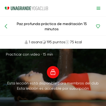
Paz profunda práctica de meditación 15
Meditaciones y respiración
Relajación
minutos
1 asana
195 puntos
75 kcal
Practicar con video ·
15 min
Esta lección está disponible para miembros del club
Esta lección es accesible por suscripción