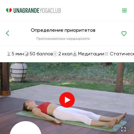
Определение приоритетов
Асаны и упражнения
Медитации
Пратханикатани нирдхараяти
5 мин
50 баллов
2 ккал
Медитации
Статичес