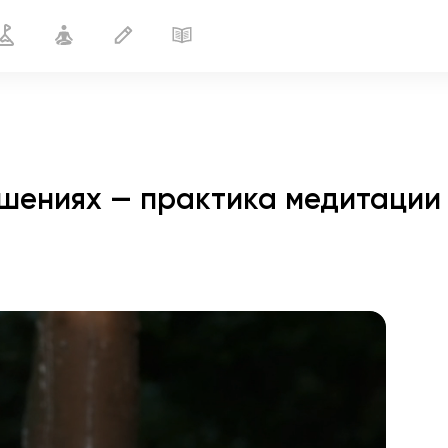
шениях — практика медитации 
полёт души
01:44
внутренний покой
01:27