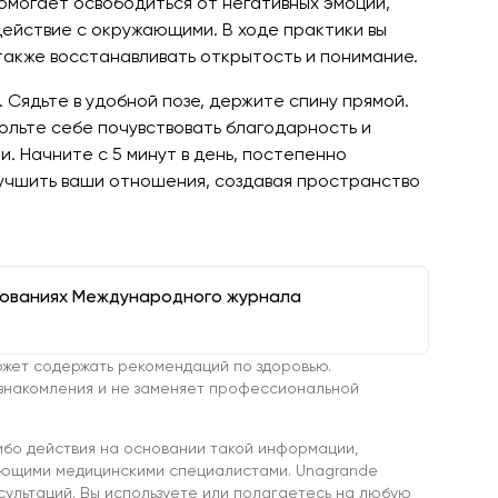
омогает освободиться от негативных эмоций,
ействие с окружающими. В ходе практики вы
 также восстанавливать открытость и понимание.
. Сядьте в удобной позе, держите спину прямой.
вольте себе почувствовать благодарность и
и. Начните с 5 минут в день, постепенно
лучшить ваши отношения, создавая пространство
дованиях Международного журнала
жет содержать рекомендаций по здоровью.
знакомления и не заменяет профессиональной
ибо действия на основании такой информации,
ующими медицинскими специалистами. Unagrande
сультаций. Вы используете или полагаетесь на любую