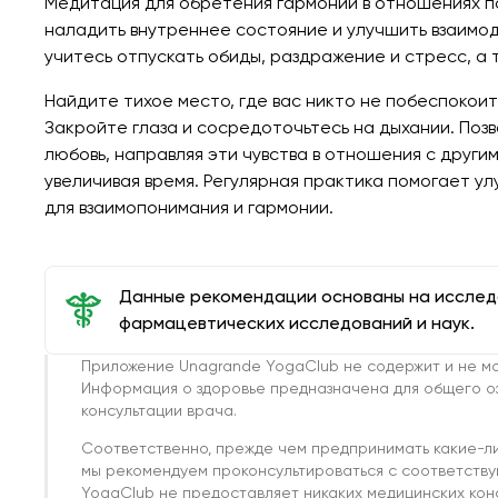
Медитация для обретения гармонии в отношениях п
наладить внутреннее состояние и улучшить взаимод
учитесь отпускать обиды, раздражение и стресс, а
Найдите тихое место, где вас никто не побеспокоит
Закройте глаза и сосредоточьтесь на дыхании. Поз
любовь, направляя эти чувства в отношения с другим
увеличивая время. Регулярная практика помогает у
для взаимопонимания и гармонии.
Данные рекомендации основаны на иссле
фармацевтических исследований и наук.
Приложение Unagrande YogaClub не содержит и не мо
Информация о здоровье предназначена для общего о
консультации врача.
Соответственно, прежде чем предпринимать какие-л
мы рекомендуем проконсультироваться с соответств
YogaClub не предоставляет никаких медицинских кон