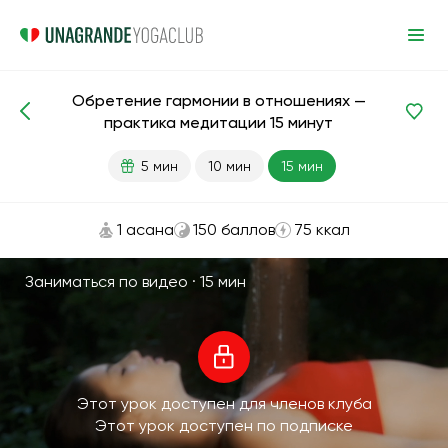
Обретение гармонии в отношениях —
Медитации и дыхание
Отношения
Гармония
практика медитации 15 минут
5 мин
10 мин
15 мин
1 асана
150 баллов
75 ккал
Заниматься по видео ·
15 мин
Этот урок доступен для членов клуба
Этот урок доступен по подписке