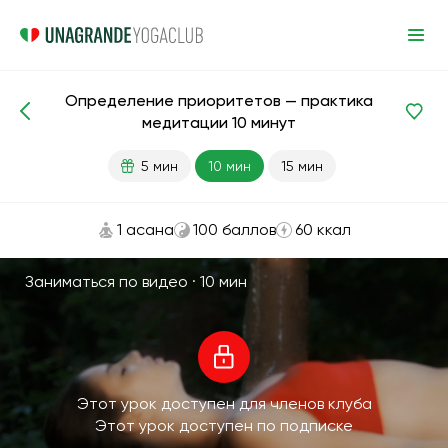
Определение приоритетов — практика
Медитации и дыхание
Приоритеты
медитации 10 минут
5 мин
10 мин
15 мин
1 асана
100 баллов
60 ккал
Заниматься по видео ·
10 мин
Этот урок доступен для членов клуба
Этот урок доступен по подписке