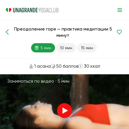
Преодоление горя — практика медитации 5
Медитации и дыхание
Горе
минут
5 мин
10 мин
15 мин
1 асана
50 баллов
30 ккал
Заниматься по видео ·
5 мин