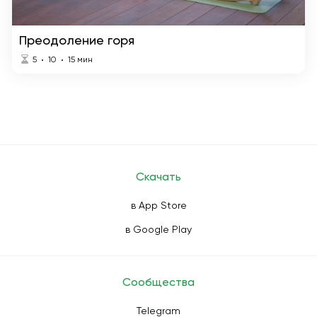
Преодоление горя
5
10
15
мин
Скачать
в App Store
в Google Play
Сообщества
Telegram