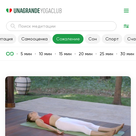
итация
Самооценка
Сожаление
Сон
Спорт
Сча
5 мин
10 мин
15 мин
20 мин
25 мин
30 мин