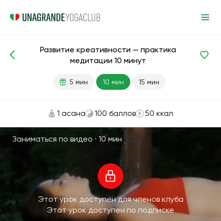
Развитие креативности — практика
Медитации и дыхание
Креативность
медитации 10 минут
5 мин
10 мин
15 мин
1 асана
100 баллов
50 ккал
Заниматься по видео ·
10 мин
Этот урок доступен для членов клуба
Этот урок доступен по подписке