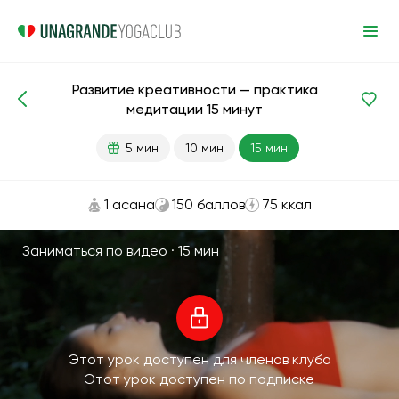
Развитие креативности — практика
Медитации и дыхание
Креативность
медитации 15 минут
5 мин
10 мин
15 мин
1 асана
150 баллов
75 ккал
Заниматься по видео ·
15 мин
Этот урок доступен для членов клуба
Этот урок доступен по подписке