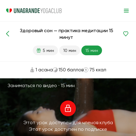
Здоровый сон — практика медитации 15
Медитации и дыхание
Сон
минут
5 мин
10 мин
15 мин
1 асана
150 баллов
75 ккал
Заниматься по видео ·
15 мин
Этот урок доступен для членов клуба
Этот урок доступен по подписке