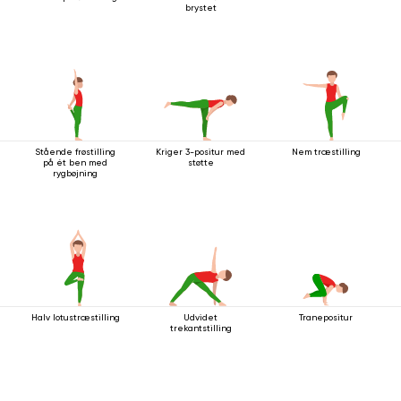
brystet
Stående frøstilling
Kriger 3-positur med
Nem træstilling
på ét ben med
støtte
rygbøjning
Halv lotustræstilling
Udvidet
Tranepositur
trekantstilling