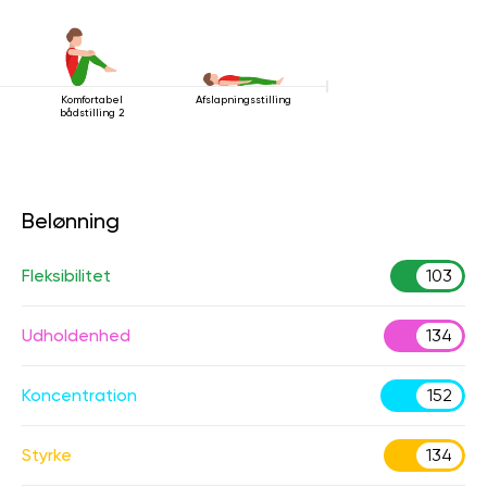
Komfortabel
Afslapningsstilling
bådstilling 2
Belønning
Fleksibilitet
103
Udholdenhed
134
Koncentration
152
Styrke
134