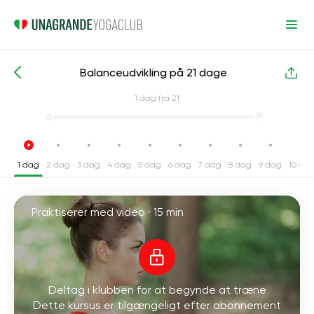
Balanceudvikling på 21 dage
Intensive yogakurser
Balance
1
dag fra 21
1 dag
2 dag
3 dag
4 dag
5 dag
6 dag
7 dag
8 dag
9 dag
10 da
Praktiserer med video ·
15 min
Deltag i klubben for at begynde at træne
Dette kursus er tilgængeligt efter abonnement