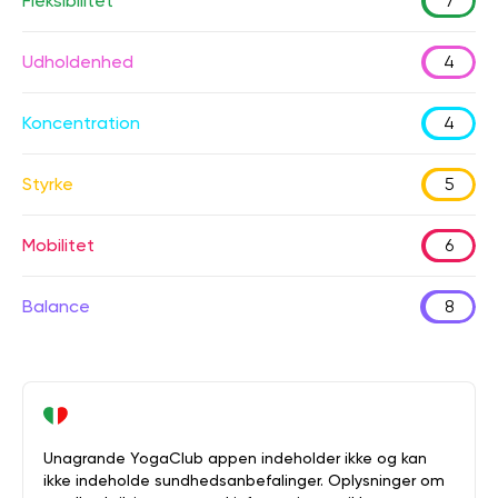
Fleksibilitet
7
Udholdenhed
4
Koncentration
4
Styrke
5
Mobilitet
6
Balance
8
Unagrande YogaClub appen indeholder ikke og kan
ikke indeholde sundhedsanbefalinger. Oplysninger om