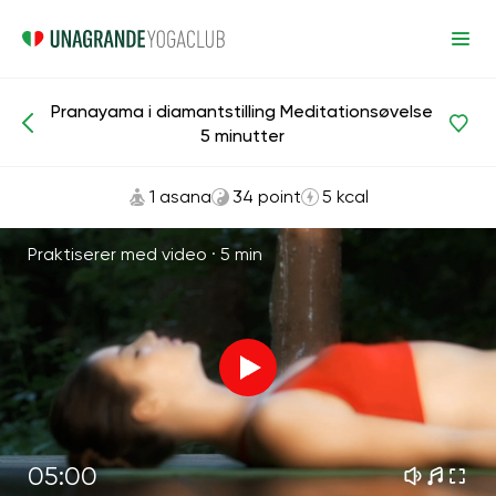
Pranayama i diamantstilling Meditationsøvelse
Meditationer og vejrtrækning
Ånde
5 minutter
1 asana
34 point
5 kcal
Praktiserer med video ·
5 min
05:00