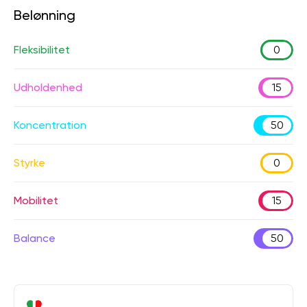
Belønning
Fleksibilitet
0
Udholdenhed
15
Koncentration
50
Styrke
0
Mobilitet
15
Balance
50