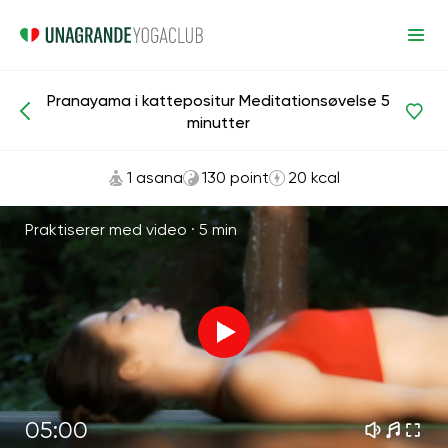
Pranayama i kattepositur Meditationsøvelse 5
Meditationer og vejrtrækning
Ånde
minutter
1 asana
130 point
20 kcal
Praktiserer med video ·
5 min
05:00