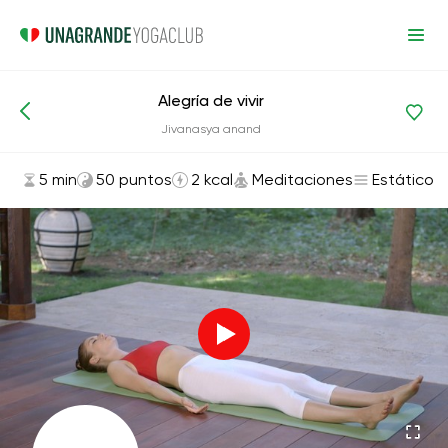
Alegría de vivir
Asanas y ejercicios
Meditaciones
Jivanasya anand
5 min
50 puntos
2 kcal
Meditaciones
Estático