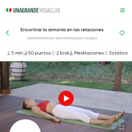
Encontrar la armonía en las relaciones
Asanas y ejercicios
Meditaciones
Sambandheshu samachchasyam prapya
5 min
50 puntos
2 kcal
Meditaciones
Estático