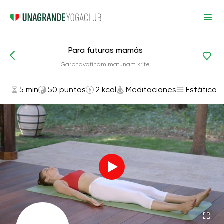
Para futuras mamás
Asanas y ejercicios
Meditaciones
Garbhavatinam matunam krite
5 min
50 puntos
2 kcal
Meditaciones
Estático