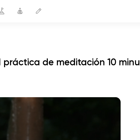
 práctica de meditación 10 minu
vuelo del alma
01:44
paz interior
01:27