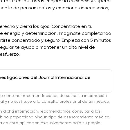
rarte en las tareas, mejorar la eficiencia y superar
u mente de pensamientos y emociones innecesarios,
derecho y cierra los ojos. Concéntrate en tu
 de energía y determinación. Imagínate completando
entirte concentrado y seguro. Empieza con 5 minutos
regular te ayuda a mantener un alto nivel de
 esfuerzo.
stigaciones del Journal Internacional de
de contener recomendaciones de salud. La información
l y no sustituye a la consulta profesional de un médico.
en dicha información, recomendamos consultar a los
 no proporciona ningún tipo de asesoramiento médico.
da en esta aplicación exclusivamente bajo su propio