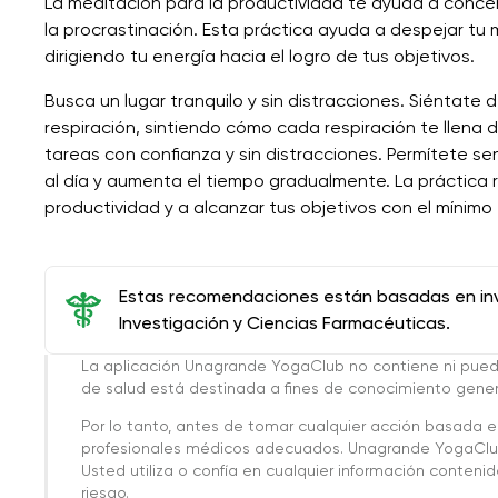
La meditación para la productividad te ayuda a concent
la procrastinación. Esta práctica ayuda a despejar t
dirigiendo tu energía hacia el logro de tus objetivos.
Busca un lugar tranquilo y sin distracciones. Siéntate 
respiración, sintiendo cómo cada respiración te llena
tareas con confianza y sin distracciones. Permítete s
al día y aumenta el tiempo gradualmente. La práctica 
productividad y a alcanzar tus objetivos con el mínimo
Estas recomendaciones están basadas en inve
Investigación y Ciencias Farmacéuticas.
La aplicación Unagrande YogaClub no contiene ni pue
de salud está destinada a fines de conocimiento genera
Por lo tanto, antes de tomar cualquier acción basada 
profesionales médicos adecuados. Unagrande YogaClub
Usted utiliza o confía en cualquier información conteni
riesgo.