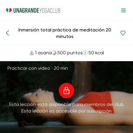
Inmersión total práctica de meditación 20
Meditaciones y respiración
Relajación
minutos
1 asana
500 puntos
50 kcal
Practicar con video ·
20 min
Esta lección está disponible para miembros del club
Esta lección es accesible por suscripción