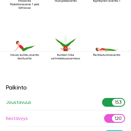
Prasarita
Puolijakoasento
Kyyhkynen asento 1
Padottanasana 1 pää
lattiassa
Istuva kulma-asento
Kulman liike
Rentoutumisasento
käsituella
selinmakuuasennossa
Palkinto
Joustavuus
153
Kestävyys
120