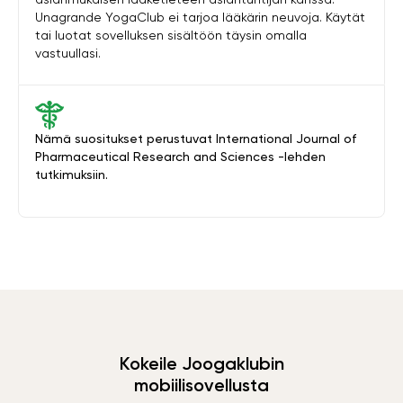
Unagrande YogaClub ei tarjoa lääkärin neuvoja. Käytät
tai luotat sovelluksen sisältöön täysin omalla
vastuullasi.
Nämä suositukset perustuvat International Journal of
Pharmaceutical Research and Sciences -lehden
tutkimuksiin.
Kokeile Joogaklubin
mobiilisovellusta