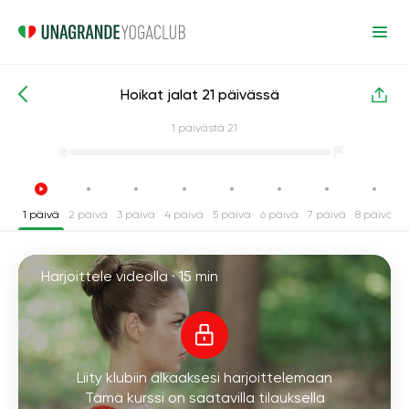
Hoikat jalat 21 päivässä
Intensiiviset joogakurssit
Jalat
1
päivästä 21
1 päivä
2 päivä
3 päivä
4 päivä
5 päivä
6 päivä
7 päivä
8 päivä
9
Harjoittele videolla ·
15 min
Liity klubiin alkaaksesi harjoittelemaan
Tämä kurssi on saatavilla tilauksella