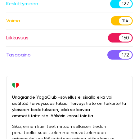
Keskittyminen
127
Voima
114
Liikkuvuus
160
Tasapaino
172
Unagrande YogaClub -sovellus ei sisällä eikä voi
sisältää terveyssuosituksia. Terveystieto on tarkoitettu
yleiseen tiedotukseen, eikä se korvaa
ammattitaitoista lääkärin konsultointia.
Siksi, ennen kuin teet mitään sellaisen tiedon
perusteella, suosittelemme neuvottelemaan
asianmukaisen lääketieteen asiantuntijan kanssa.