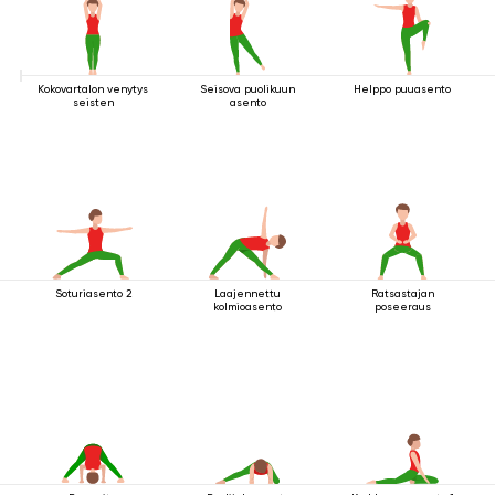
Kokovartalon venytys
Seisova puolikuun
Helppo puuasento
seisten
asento
Soturiasento 2
Laajennettu
Ratsastajan
kolmioasento
poseeraus