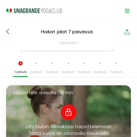
Hoikat jalat 7 päivässä
Intensiiviset joogakurssit
Jalat
1
päivästä 7
1 päivä
2 päivä
3 päivä
4 päivä
5 päivä
6 päivä
7 päivä
Harjoittele videolla ·
15 min
Liity klubiin alkaaksesi harjoittelemaan
Tämä kurssi on saatavilla tilauksella