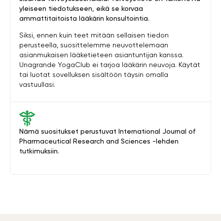
yleiseen tiedotukseen, eikä se korvaa
ammattitaitoista lääkärin konsultointia.
Siksi, ennen kuin teet mitään sellaisen tiedon
perusteella, suosittelemme neuvottelemaan
asianmukaisen lääketieteen asiantuntijan kanssa.
Unagrande YogaClub ei tarjoa lääkärin neuvoja. Käytät
tai luotat sovelluksen sisältöön täysin omalla
vastuullasi.
Nämä suositukset perustuvat International Journal of
Pharmaceutical Research and Sciences -lehden
tutkimuksiin.