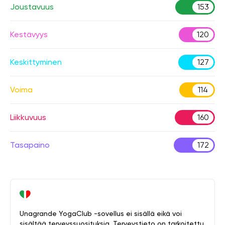
Joustavuus
153
Kestävyys
120
Keskittyminen
127
Voima
114
Liikkuvuus
160
Tasapaino
172
Unagrande YogaClub -sovellus ei sisällä eikä voi
sisältää terveyssuosituksia. Terveystieto on tarkoitettu