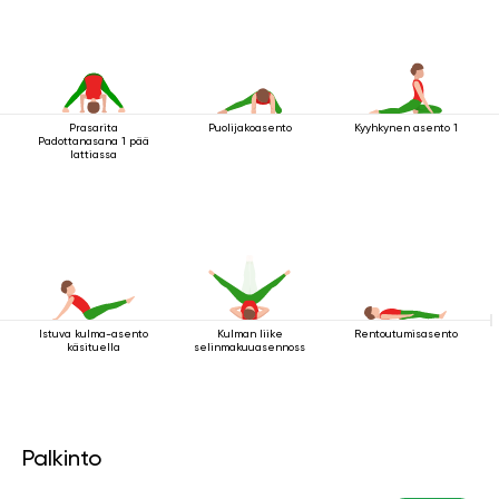
Prasarita
Puolijakoasento
Kyyhkynen asento 1
Padottanasana 1 pää
lattiassa
Istuva kulma-asento
Kulman liike
Rentoutumisasento
käsituella
selinmakuuasennossa
Palkinto