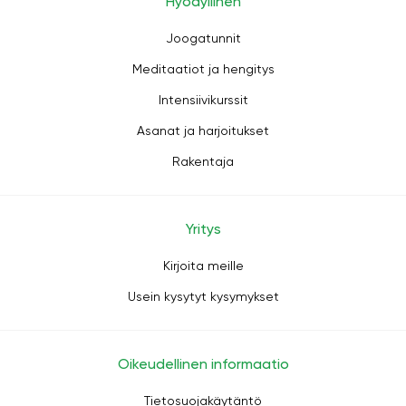
Hyödyllinen
Joogatunnit
Meditaatiot ja hengitys
Intensiivikurssit
Asanat ja harjoitukset
Rakentaja
Yritys
Kirjoita meille
Usein kysytyt kysymykset
Oikeudellinen informaatio
Tietosuojakäytäntö