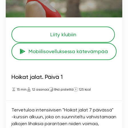
Liity klubiin
Mobiilisovelluksessa kätevämpää
Hoikat jalat. Päivä 1
15 min
12 asanaa
846 pistettä
125 kcal
Tervetuloa intensiivisen "Hoikat jalat 7 päivässä"
-kurssin alkuun, joka on suunniteltu vahvistamaan
jalkojen lihaksia parantaen niiden voimaa,