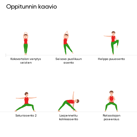
Oppitunnin kaavio
Kokovartalon venytys
Seisova puolikuun
Helppo puuasento
seisten
asento
Soturiasento 2
Laajennettu
Ratsastajan
kolmioasento
poseeraus