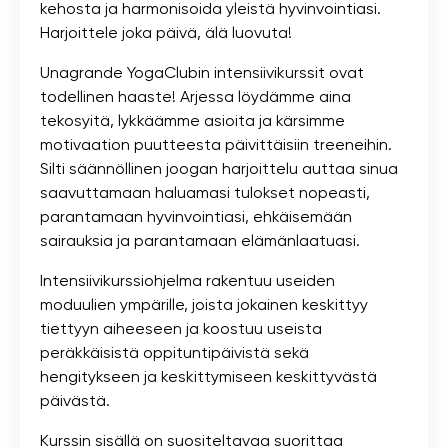
kehosta ja harmonisoida yleistä hyvinvointiasi.
Harjoittele joka päivä, älä luovuta!
Unagrande YogaClubin intensiivikurssit ovat
todellinen haaste! Arjessa löydämme aina
tekosyitä, lykkäämme asioita ja kärsimme
motivaation puutteesta päivittäisiin treeneihin.
Silti säännöllinen joogan harjoittelu auttaa sinua
saavuttamaan haluamasi tulokset nopeasti,
parantamaan hyvinvointiasi, ehkäisemään
sairauksia ja parantamaan elämänlaatuasi.
Intensiivikurssiohjelma rakentuu useiden
moduulien ympärille, joista jokainen keskittyy
tiettyyn aiheeseen ja koostuu useista
peräkkäisistä oppituntipäivistä sekä
hengitykseen ja keskittymiseen keskittyvästä
päivästä.
Kurssin sisällä on suositeltavaa suorittaa