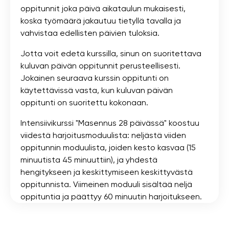
oppitunnit joka päivä aikataulun mukaisesti,
koska työmäärä jakautuu tietyllä tavalla ja
vahvistaa edellisten päivien tuloksia.
Jotta voit edetä kurssilla, sinun on suoritettava
kuluvan päivän oppitunnit perusteellisesti.
Jokainen seuraava kurssin oppitunti on
käytettävissä vasta, kun kuluvan päivän
oppitunti on suoritettu kokonaan.
Intensiivikurssi "Masennus 28 päivässä" koostuu
viidestä harjoitusmoduulista: neljästä viiden
oppitunnin moduulista, joiden kesto kasvaa (15
minuutista 45 minuuttiin), ja yhdestä
hengitykseen ja keskittymiseen keskittyvästä
oppitunnista. Viimeinen moduuli sisältää neljä
oppituntia ja päättyy 60 minuutin harjoitukseen.