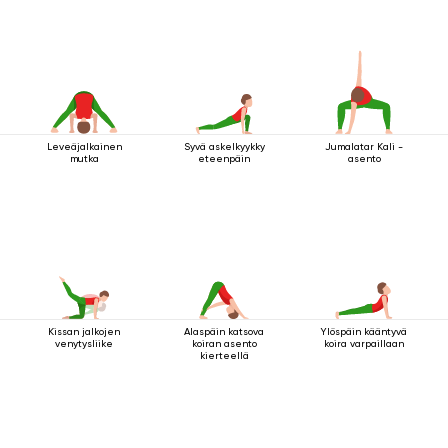
Leveäjalkainen
Syvä askelkyykky
Jumalatar Kali -
mutka
eteenpäin
asento
Kissan jalkojen
Alaspäin katsova
Ylöspäin kääntyvä
venytysliike
koiran asento
koira varpaillaan
kierteellä