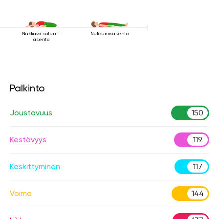
Nukkuva soturi -
Nukkumisasento
asento
Palkinto
Joustavuus
150
Kestävyys
119
Keskittyminen
117
Voima
144