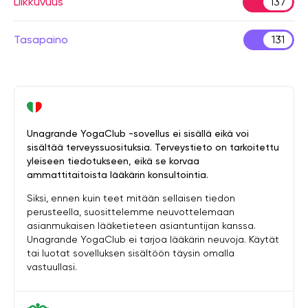
Liikkuvuus
137
Tasapaino
131
Unagrande YogaClub -sovellus ei sisällä eikä voi
sisältää terveyssuosituksia. Terveystieto on tarkoitettu
yleiseen tiedotukseen, eikä se korvaa
ammattitaitoista lääkärin konsultointia.
Siksi, ennen kuin teet mitään sellaisen tiedon
perusteella, suosittelemme neuvottelemaan
asianmukaisen lääketieteen asiantuntijan kanssa.
Unagrande YogaClub ei tarjoa lääkärin neuvoja. Käytät
tai luotat sovelluksen sisältöön täysin omalla
vastuullasi.