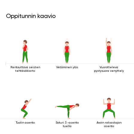
Oppitunnin kaavio
Rentouttava seisten
Vetäminen ylös
Vuorotteleva
tehtäväkierto
pystysuora venyttely
Tuolin asento
Soturi 3 -asento
Avoin ratsastajan
tuella
asento