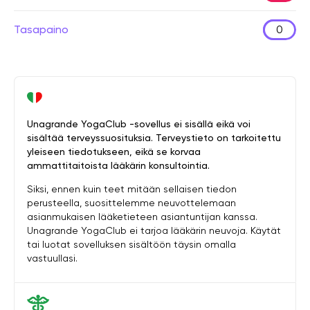
Tasapaino
0
Unagrande YogaClub -sovellus ei sisällä eikä voi
sisältää terveyssuosituksia. Terveystieto on tarkoitettu
yleiseen tiedotukseen, eikä se korvaa
ammattitaitoista lääkärin konsultointia.
Siksi, ennen kuin teet mitään sellaisen tiedon
perusteella, suosittelemme neuvottelemaan
asianmukaisen lääketieteen asiantuntijan kanssa.
Unagrande YogaClub ei tarjoa lääkärin neuvoja. Käytät
tai luotat sovelluksen sisältöön täysin omalla
vastuullasi.