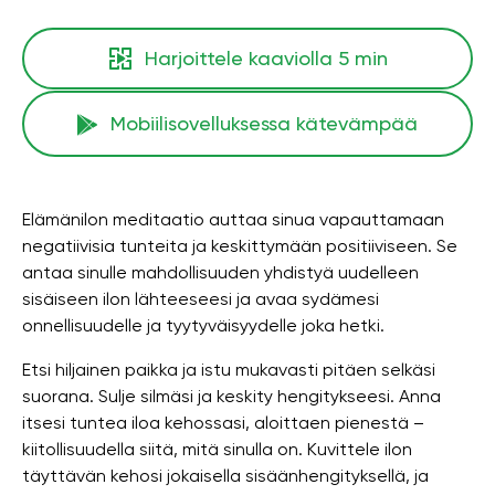
Harjoittele kaaviolla
5 min
Mobiilisovelluksessa kätevämpää
Elämänilon meditaatio auttaa sinua vapauttamaan
negatiivisia tunteita ja keskittymään positiiviseen. Se
antaa sinulle mahdollisuuden yhdistyä uudelleen
sisäiseen ilon lähteeseesi ja avaa sydämesi
onnellisuudelle ja tyytyväisyydelle joka hetki.
Etsi hiljainen paikka ja istu mukavasti pitäen selkäsi
suorana. Sulje silmäsi ja keskity hengitykseesi. Anna
itsesi tuntea iloa kehossasi, aloittaen pienestä –
kiitollisuudella siitä, mitä sinulla on. Kuvittele ilon
täyttävän kehosi jokaisella sisäänhengityksellä, ja