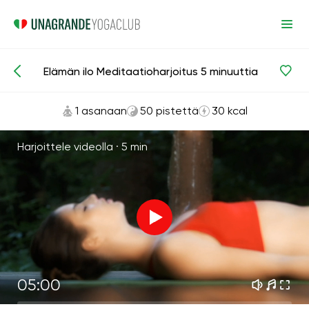
Elämän ilo Meditaatioharjoitus 5 minuuttia
Meditaatiot ja hengitys
Onnellisuus
1 asanaan
50 pistettä
30 kcal
Harjoittele videolla ·
5 min
05:00