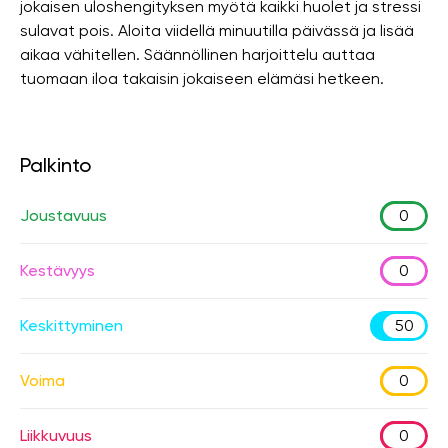
jokaisen uloshengityksen myötä kaikki huolet ja stressi
sulavat pois. Aloita viidellä minuutilla päivässä ja lisää
aikaa vähitellen. Säännöllinen harjoittelu auttaa
tuomaan iloa takaisin jokaiseen elämäsi hetkeen.
Palkinto
Joustavuus
0
Kestävyys
0
Keskittyminen
50
Voima
0
Liikkuvuus
0