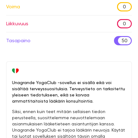
Voima
0
Liikkuvuus
0
Tasapaino
50
Unagrande YogaClub -sovellus ei sisällä eikä voi
sisältää terveyssuosituksia. Terveystieto on tarkoitettu
yleiseen tiedotukseen, eikä se korvaa
ammattitaitoista lääkärin konsultointia.
Siksi, ennen kuin teet mitään sellaisen tiedon
perusteella, suosittelemme neuvottelemaan
asianmukaisen lääketieteen asiantuntijan kanssa.
Unagrande YogaClub ei tarjoa lääkärin neuvoja. Käytät
tai luotat sovelluksen sisältöön täysin omalla