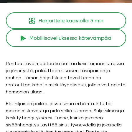
Harjoittele kaaviolla
5 min
Mobiilisovelluksessa kätevämpää
Rentouttava meditaatio auttaa lievittämään stressiä
ja jännitystä, palauttaen sisäisen tasapainon ja
rauhan. Tämän harjoituksen tavoitteena on
rentouttaa keho ja mieli täydellisesti, jolloin voit palata
harmonian tilaan.
Etsi hiljainen paikka, jossa sinua ei häiritä. Istu tai
makaa mukavasti ja pidä selkä suorana. Sulje silmäsi ja
keskity hengitykseesi. Tunne, kuinka jokainen
sisäänhengitys täyttää sinut tyyneydellä ja jokaisella
uloshengityksellä jännitys vapautuu. Rentouta