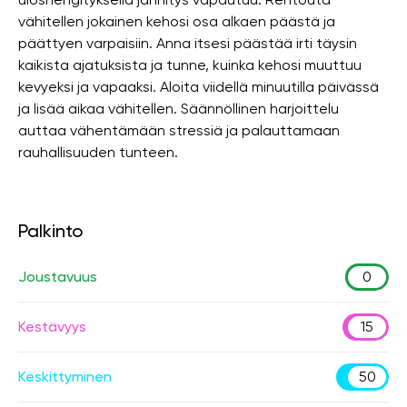
vähitellen jokainen kehosi osa alkaen päästä ja
päättyen varpaisiin. Anna itsesi päästää irti täysin
kaikista ajatuksista ja tunne, kuinka kehosi muuttuu
kevyeksi ja vapaaksi. Aloita viidellä minuutilla päivässä
ja lisää aikaa vähitellen. Säännöllinen harjoittelu
auttaa vähentämään stressiä ja palauttamaan
rauhallisuuden tunteen.
Palkinto
Joustavuus
0
Kestävyys
15
Keskittyminen
50