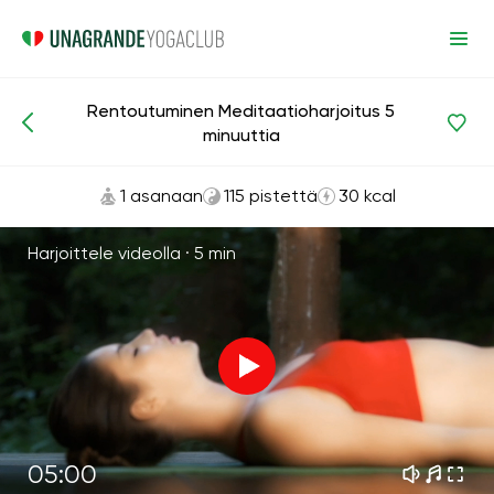
Rentoutuminen Meditaatioharjoitus 5
Meditaatiot ja hengitys
Rentoutuminen
minuuttia
1 asanaan
115 pistettä
30 kcal
Harjoittele videolla ·
5 min
05:00