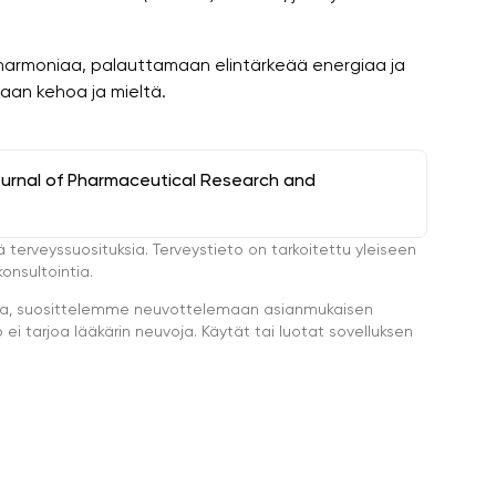
 harmoniaa, palauttamaan elintärkeää energiaa ja
aan kehoa ja mieltä.
ournal of Pharmaceutical Research and
ä terveyssuosituksia. Terveystieto on tarkoitettu yleiseen
onsultointia.
eella, suosittelemme neuvottelemaan asianmukaisen
i tarjoa lääkärin neuvoja. Käytät tai luotat sovelluksen