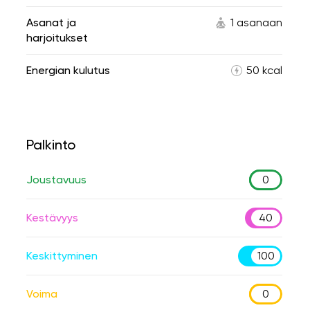
Asanat ja
1 asanaan
harjoitukset
Energian kulutus
50 kcal
Palkinto
Joustavuus
0
Kestävyys
40
Keskittyminen
100
Voima
0