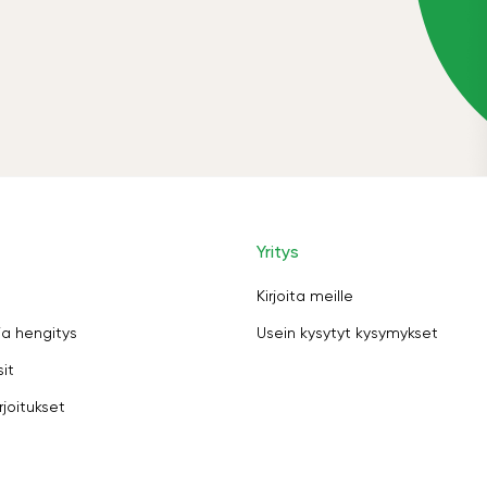
Yritys
Kirjoita meille
ja hengitys
Usein kysytyt kysymykset
sit
rjoitukset