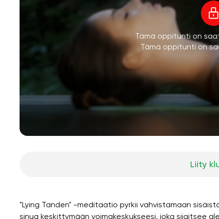
Tämä oppitunti on saatav
Tämä oppitunti on saa
Liity kl
"Lying Tanden" -meditaatio pyrkii vahvistamaan sisäis
sinua keskittymään voimakeskukseesi, joka sijaitsee a