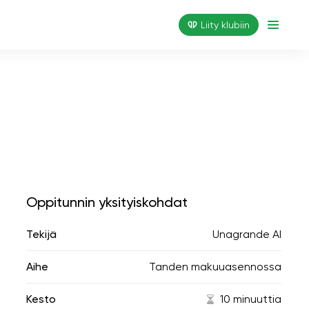
Liity klubiin
Oppitunnin yksityiskohdat
Tekijä
Unagrande AI
Aihe
Tanden makuuasennossa
Kesto
10 minuuttia