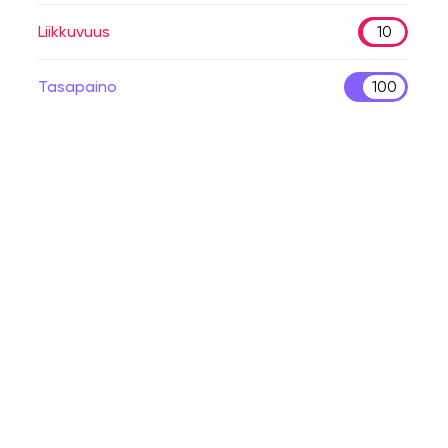
Liikkuvuus
10
Tasapaino
100