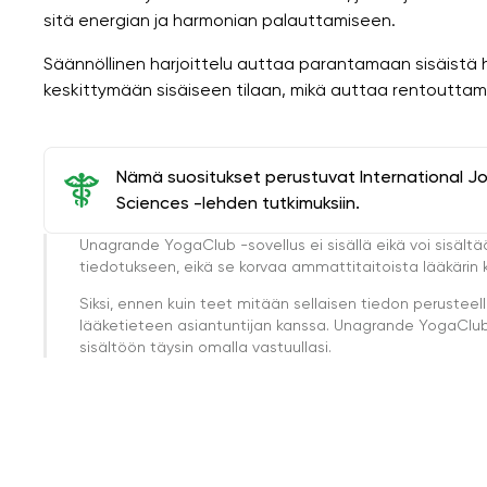
sitä energian ja harmonian palauttamiseen.
Säännöllinen harjoittelu auttaa parantamaan sisäistä
keskittymään sisäiseen tilaan, mikä auttaa rentouttam
Nämä suositukset perustuvat International J
Sciences -lehden tutkimuksiin.
Unagrande YogaClub -sovellus ei sisällä eikä voi sisältä
tiedotukseen, eikä se korvaa ammattitaitoista lääkärin k
Siksi, ennen kuin teet mitään sellaisen tiedon perust
lääketieteen asiantuntijan kanssa. Unagrande YogaClub e
sisältöön täysin omalla vastuullasi.