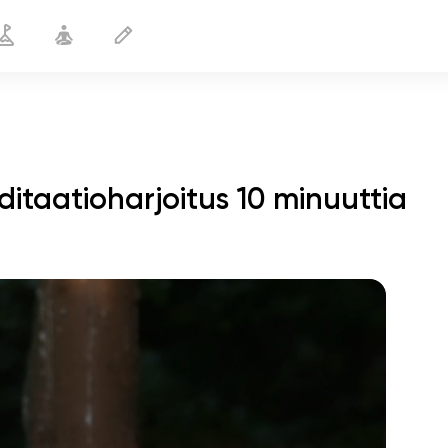
aatioharjoitus 10 minuuttia
sielun lento
01:44
sisäinen rauha
01:27