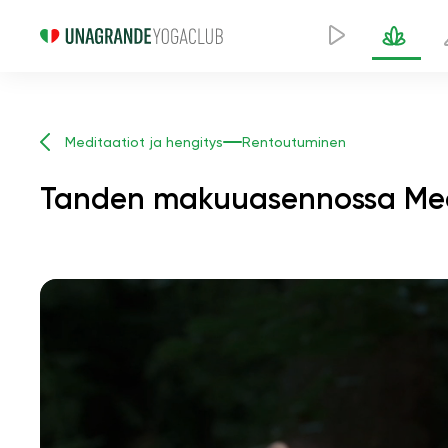
Meditaatiot ja hengitys
Rentoutuminen
Tanden makuuasennossa Medit