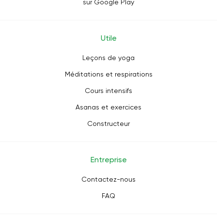
sur Google Play
sensations de votre corps, sans provoquer de douleur.
Utile
Leçons de yoga
Méditations et respirations
Cours intensifs
Asanas et exercices
Constructeur
Entreprise
Contactez-nous
FAQ