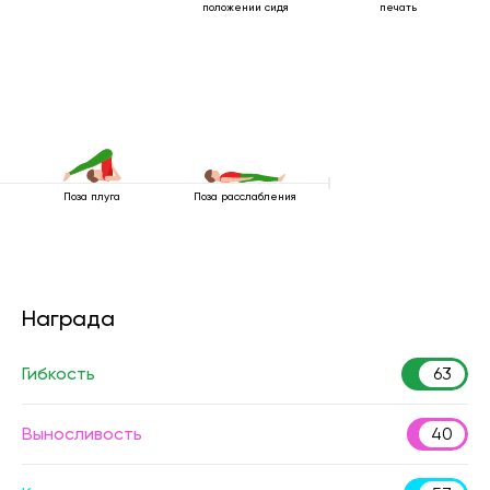
положении сидя
печать
Поза плуга
Поза расслабления
Награда
Гибкость
63
Выносливость
40