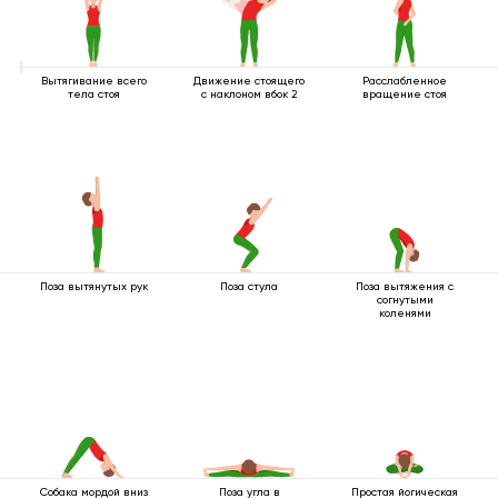
Вытягивание всего
Движение стоящего
Расслабленное
тела стоя
с наклоном вбок 2
вращение стоя
Поза вытянутых рук
Поза стула
Поза вытяжения с
согнутыми
коленями
Собака мордой вниз
Поза угла в
Простая йогическая