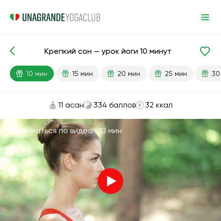
Крепкий сон — урок йоги 10 минут
Готовые уроки
Сон
10 мин
15 мин
20 мин
25 мин
30
11 асан
334 баллов
32 ккал
Заниматься по видео ·
10 мин