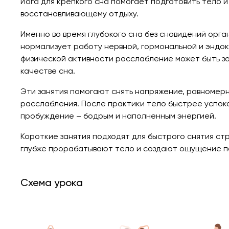
Йога для крепкого сна помогает подготовить тело и
восстанавливающему отдыху.
Именно во время глубокого сна без сновидений орг
нормализует работу нервной, гормональной и эндо
физической активности расслабление может быть за
качестве сна.
Эти занятия помогают снять напряжение, равномерн
расслабления. После практики тело быстрее успока
пробуждение – бодрым и наполненным энергией.
Короткие занятия подходят для быстрого снятия с
глубже прорабатывают тело и создают ощущение по
Схема урока