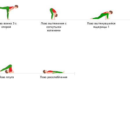
за воина 3 с
Поза вытяжения с
Поза вытянувшейся
опорой
согнутыми
ящерицы 1
коленями
Поза плуга
Поза расслабления