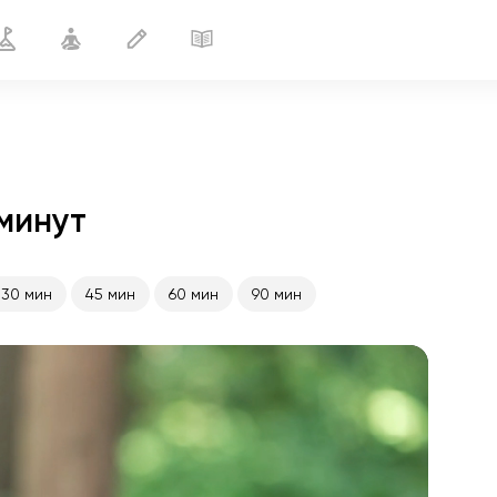
 минут
Крепкий сон
15 мин
30 мин
45 мин
60 мин
90 мин
полёт души
01:44
внутренний покой
01:27