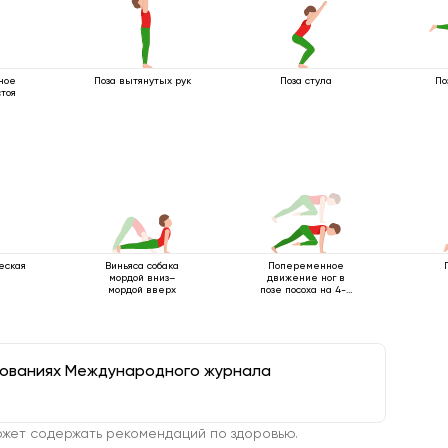
ное
Поза вытянутых рук
Поза стула
По
тоя
еская
Виньяса собака
Попеременное
мордой вниз–
движение ног в
мордой вверх
позе посоха на 4-х
опорах
дованиях Международного журнала
жет содержать рекомендаций по здоровью.