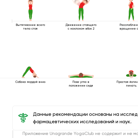
Вытягивание всего
Движение стоящего
Расслаблен
тела стоя
с наклоном вбок 2
вращение с
Собака мордой вниз
Поза угла в
Простая йогич
положении сидя
печать
Данные рекомендации основаны на иссле
фармацевтических исследований и наук.
Приложение Unagrande YogaClub не содержит и не мо