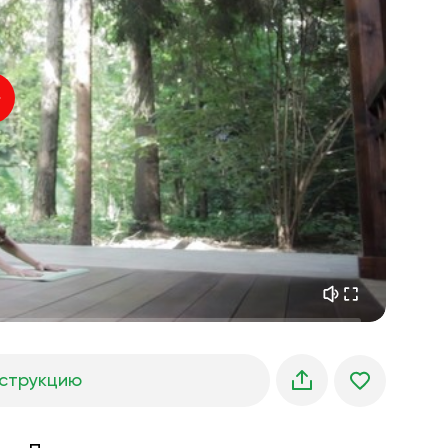
внутренний покой
01:27
утренние грёзы
01:34
лесная прохлада
05:00
Голос инструктора
летний дождь
02:00
горная тишина
02:00
морской бриз
02:00
голос ветра
02:00
весенний лес
02:00
струкцию