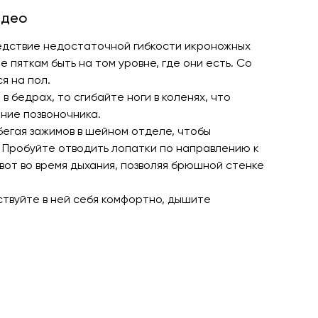
идео
следствие недостаточной гибкости икроножных
 пяткам быть на том уровне, где они есть. Со
я на пол.
в бедрах, то сгибайте ноги в коленях, что
ние позвоночника.
егая зажимов в шейном отделе, чтобы
. Пробуйте отводить лопатки по направлению к
ивот во время дыхания, позволяя брюшной стенке
вствуйте в ней себя комфортно, дышите