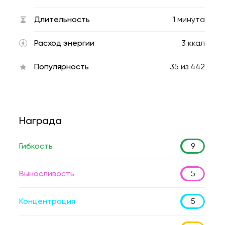
Длительность
1 минута
Расход энергии
3 ккал
Популярность
35
из
442
Награда
Гибкость
9
Выносливость
5
Концентрация
5