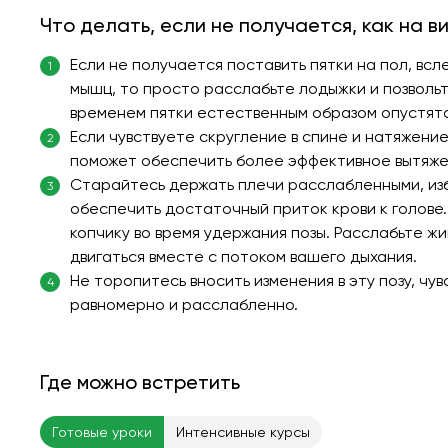
Что делать, если не получается, как на в
Если не получается поставить пятки на пол, в
1
мышц, то просто расслабьте лодыжки и позвольте
временем пятки естественным образом опустятс
Если чувствуете скругление в спине и натяжение 
2
поможет обеспечить более эффективное вытяже
Старайтесь держать плечи расслабленными, изб
3
обеспечить достаточный приток крови к голове
копчику во время удержания позы. Расслабьте ж
двигаться вместе с потоком вашего дыхания.
Не торопитесь вносить изменения в эту позу, чу
4
равномерно и расслабленно.
Где можно встретить
Готовые уроки
Интенсивные курсы