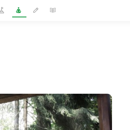
Собака мордой вниз
1 мин
полёт души
01:44