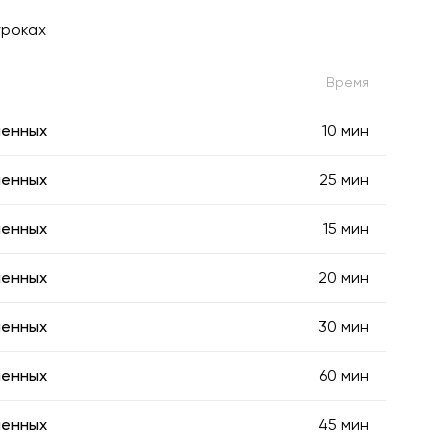
уроках
Время
менных
10 мин
менных
25 мин
менных
15 мин
менных
20 мин
менных
30 мин
менных
60 мин
менных
45 мин