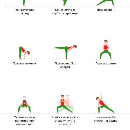
Приветствие
Крийя стула в
Поза воина 1
солнцу
глубоком приседе
Поза вытяжения
Поза воина 3 с
Поза всадника
опорой
Укрепление и
Крийя вытянутой в
Поза воина 2 с
вытягивание
сторону ноги в
опорой на бедро
тазового дна
приседе