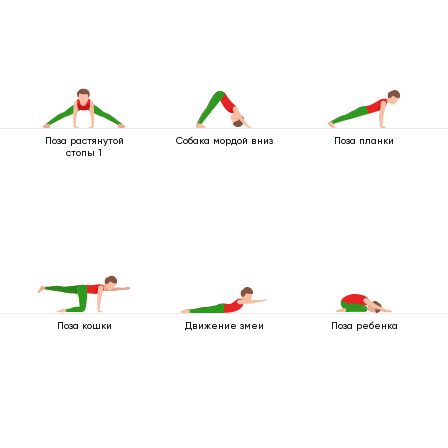
Поза растянутой
Собака мордой вниз
Поза планки
стопы 1
Поза кошки
Движение змеи
Поза ребенка