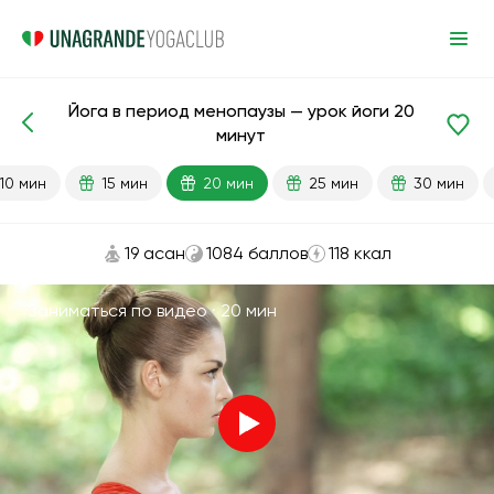
Йога в период менопаузы — урок йоги 20
Готовые уроки
Долголетие
минут
10 мин
15 мин
20 мин
25 мин
30 мин
19 асан
1084 баллов
118 ккал
Заниматься по видео ·
20 мин