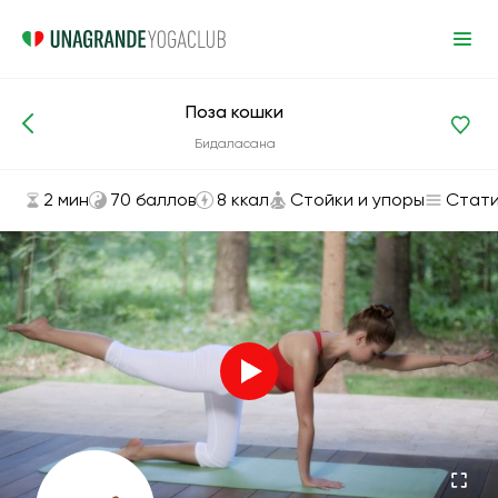
Поза кошки
Асаны и упражнения
Стойки и упоры
Бидаласана
2 мин
70 баллов
8 ккал
Стойки и упоры
Стати