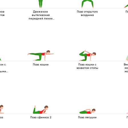
ное
Движение
Поза открытого
П
тоя
вытягивания
всадника
передней линии
тела
он с
Поза кошки
Поза кошки с
Ви
захватом стопы
мо
ными
мо
кса
Поза сфинкса 2
Поза лягушки