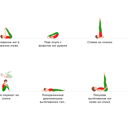
гивание ног в
Поза плуга с
Стойка на плечах
ожении лежа
захватом ног руками
я перекат на
Попеременное
Полупоза
спине
диагональное
вытягивания ног
вытягивание тела
лежа на спине
лежа