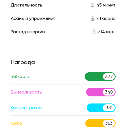
Длительность
45 минут
Асаны и упражнения
41 асана
Расход энергии
314 ккал
Награда
Гибкость
377
Выносливость
348
Концентрация
331
Сила
363