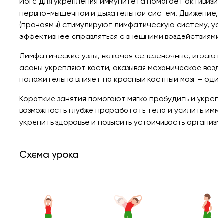
Йога для укрепления иммунитета помогает активиз
нервно-мышечной и дыхательной систем. Движение,
(пранаямы) стимулируют лимфатическую систему, у
эффективнее справляться с внешними воздействиями
Лимфатические узлы, включая селезёночные, играют
асаны укрепляют кости, оказывая механическое возд
положительно влияет на красный костный мозг – од
Короткие занятия помогают мягко пробудить и укре
возможность глубже проработать тело и усилить им
укрепить здоровье и повысить устойчивость органи
Схема урока