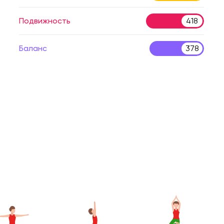
Подвижность
418
Баланс
378