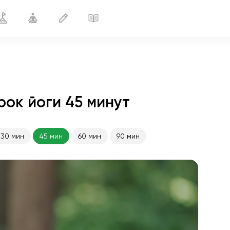
рок йоги 45 минут
30 мин
45 мин
60 мин
90 мин
полёт души
01:44
внутренний покой
01:27