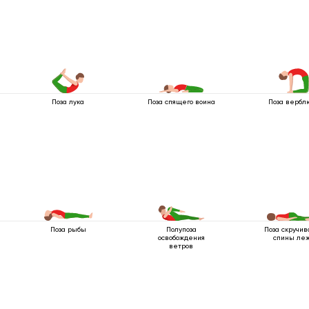
Поза лука
Поза спящего воина
Поза вербл
Поза рыбы
Полупоза
Поза скручив
освобождения
спины ле
ветров