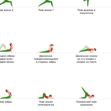
оза воина 2
Поза воина 1
Поза дерева в
полулотосе
ньяса собака
Движение
Движение посоха
рдой вниз–
поворачивающейся
на 4-х опорах с
рдой вверх
в стороны кобры
упором на локти
Поза кобры
Поза кошка
Половинная поза
потягивается
скорпиона