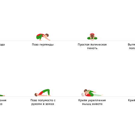
юда
Поза гирлянды
Простая йогическая
Вытя
печать
пол
ания
Поза полумоста с
Крийя укрепления
Крий
жа
руками в замке
мышц живота