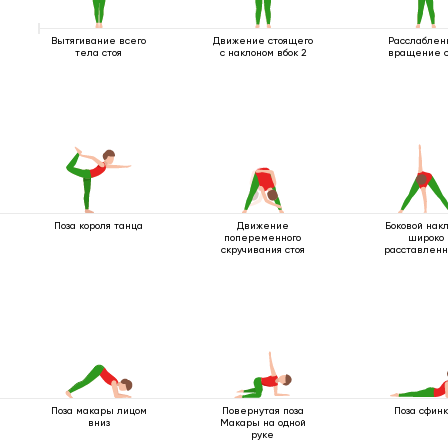
Вытягивание всего
Движение стоящего
Расслаблен
тела стоя
с наклоном вбок 2
вращение с
Поза короля танца
Движение
Боковой накл
попеременного
широко
скручивания стоя
расставлен
ногами
Поза макары лицом
Повернутая поза
Поза сфин
вниз
Макары на одной
руке