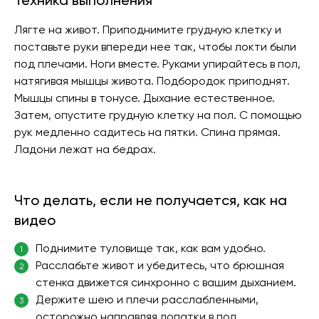
Техника выполнения
Лягте на живот. Приподнимите грудную клетку и
поставьте руки впереди нее так, чтобы локти были
под плечами. Ноги вместе. Руками упирайтесь в пол,
натягивая мышцы живота. Подбородок приподнят.
Мышцы спины в тонусе. Дыхание естественное.
Затем, опустите грудную клетку на пол. С помощью
рук медленно садитесь на пятки. Спина прямая.
Ладони лежат на бедрах.
Что делать, если не получается, как на
видео
Поднимите туловище так, как вам удобно.
1
Расслабьте живот и убедитесь, что брюшная
2
стенка движется синхронно с вашим дыханием.
Держите шею и плечи расслабленными,
3
осторожно направляя лопатки в пол.