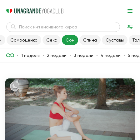
и
Самооценка
Секс
Сон
Спина
Суставы
Тал
1 неделя
2 недели
3 недели
4 недели
5 нед