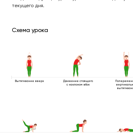
текущего дня.
Схема урока
Вытягивание вверх
Движение стоящего
Поперемен
с наклоном вбок
вертикаль
вытягиван