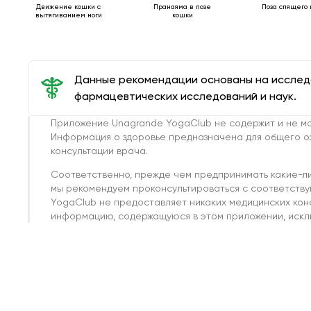
Движение кошки с
Пранаяма в позе
Поза спящего
вытягиванием ноги
кошки
Данные рекомендации основаны на иссле
фармацевтических исследований и наук.
Приложение Unagrande YogaClub не содержит и не мо
Информация о здоровье предназначена для общего о
консультации врача.
Соответственно, прежде чем предпринимать какие-л
мы рекомендуем проконсультироваться с соответств
YogaClub не предоставляет никаких медицинских кон
информацию, содержащуюся в этом приложении, исклю