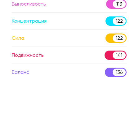
Выносливость
113
Концентрация
122
Сила
122
Подвижность
141
Баланс
136