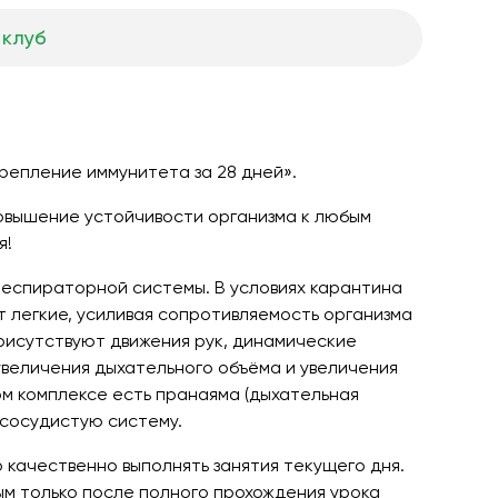
 клуб
репление иммунитета за 28 дней».
повышение устойчивости организма к любым
я!
респираторной системы. В условиях карантина
 легкие, усиливая сопротивляемость организма
присутствуют движения рук, динамические
увеличения дыхательного объёма и увеличения
ом комплексе есть пранаяма (дыхательная
-сосудистую систему.
о качественно выполнять занятия текущего дня.
м только после полного прохождения урока