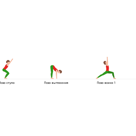
Поза стула
Поза вытяжения
Поза воина 1