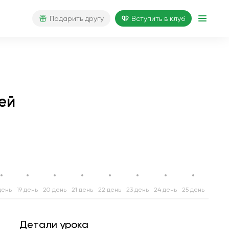
Подарить другу
Вступить в клуб
ей
день
19 день
20 день
21 день
22 день
23 день
24 день
25 день
26 ден
Детали урока