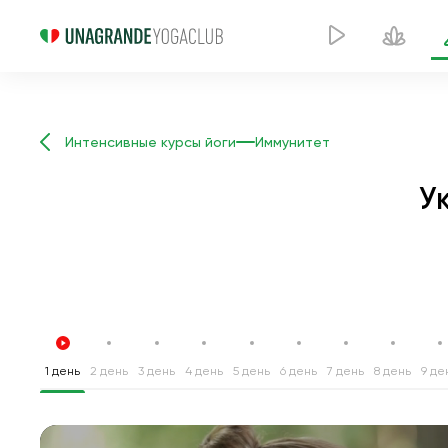
Интенсивные курсы йоги
Иммунитет
У
1 день
2 день
3 день
4 день
5 день
6 день
7 день
8 день
9 де