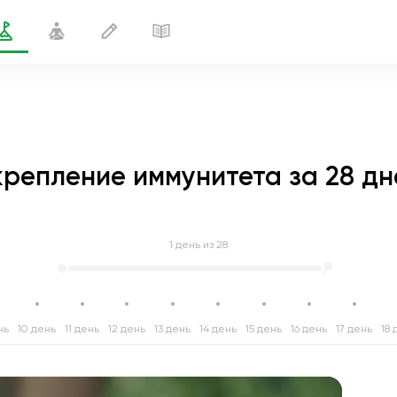
крепление иммунитета за 28 дн
1
день из 28
нь
10 день
11 день
12 день
13 день
14 день
15 день
16 день
17 день
18 