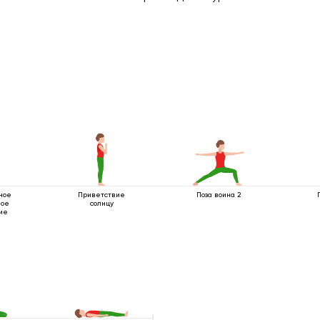
ное
Приветствие
Поза воина 2
ное
солнцу
ие