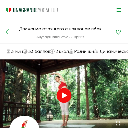
Движение стоящего с наклоном вбок
Асаны и упражнения
Разминки
Анупаршвика-стхайи-крийя
3 мин
33 баллов
2 ккал
Разминки
Динамическ