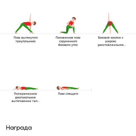
Поза вытянутого
Половинная поза
Боковой наклон с
треугольника
скрученного
широко
бокового угла
расставленными
ногами
Попеременное
Поза спящего
диагональное
вытягивание тела
лежа
Награда