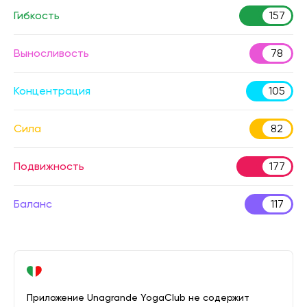
Гибкость
157
Выносливость
78
Концентрация
105
Сила
82
Подвижность
177
Баланс
117
Приложение Unagrande YogaClub не содержит