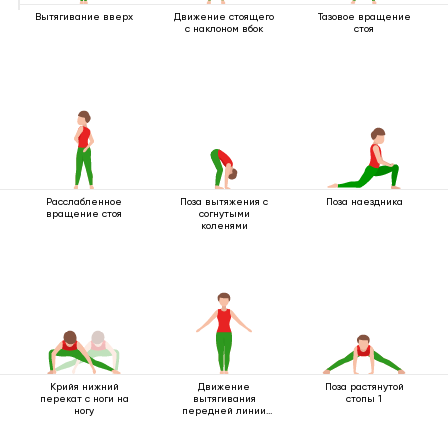
Вытягивание вверх
Движение стоящего
Тазовое вращение
с наклоном вбок
стоя
Расслабленное
Поза вытяжения с
Поза наездника
вращение стоя
согнутыми
коленями
Крийя нижний
Движение
Поза растянутой
перекат с ноги на
вытягивания
стопы 1
ногу
передней линии
тела