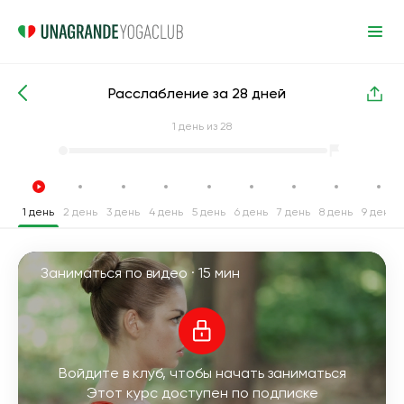
Расслабление за 28 дней
Интенсивные курсы йоги
Расслабление
1
день из 28
1 день
2 день
3 день
4 день
5 день
6 день
7 день
8 день
9 день
Заниматься по видео ·
15 мин
Войдите в клуб, чтобы начать заниматься
Этот курс доступен по подписке